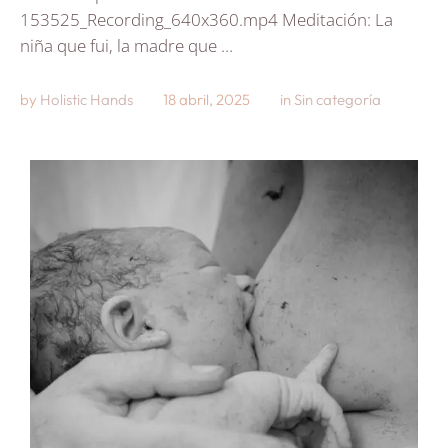
153525_Recording_640x360.mp4 Meditación: La
niña que fui, la madre que …
by 
Holistic Hands
18 abril, 2025
in 
Sin categoría