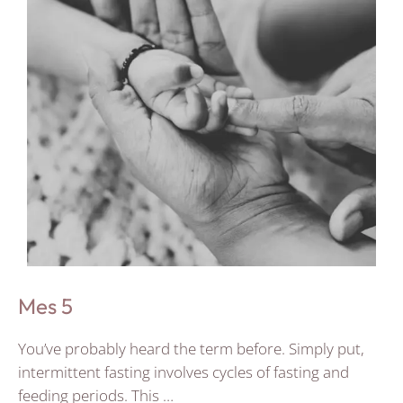
Mes 5
You’ve probably heard the term before. Simply put,
intermittent fasting involves cycles of fasting and
feeding periods. This …