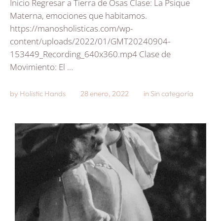
Inicio Regresar a Tierra de Osas Clase: La Psique
Materna, emociones que habitamos.
https://manosholisticas.com/wp-
content/uploads/2022/01/GMT20240904-
153449_Recording_640x360.mp4 Clase de
Movimiento: El …
by 
Holistic Hands
28 enero, 2022
in 
Sin categoría