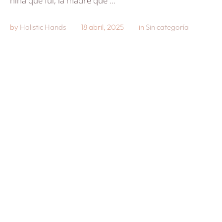
niña que fui, la madre que …
by 
Holistic Hands
18 abril, 2025
in 
Sin categoría