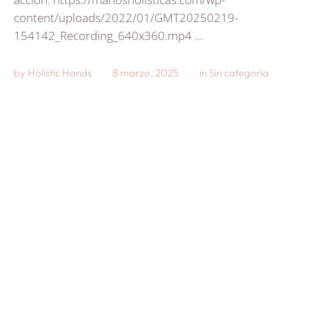
content/uploads/2022/01/GMT20250219-
154142_Recording_640x360.mp4 …
by 
Holistic Hands
8 marzo, 2025
in 
Sin categoría